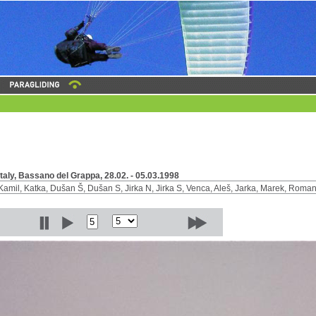
Italy, Bassano del Grappa, 28.02. - 05.03.1998
Kamil, Katka, Dušan Š, Dušan S, Jirka N, Jirka S, Venca, Aleš, Jarka, Marek, Roman